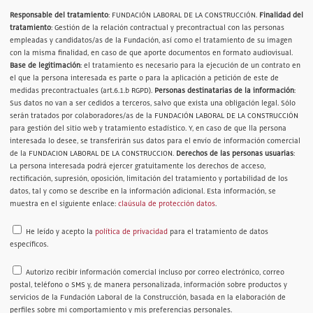
Responsable del tratamiento
: FUNDACIÓN LABORAL DE LA CONSTRUCCIÓN.
Finalidad del
tratamiento
: Gestión de la relación contractual y precontractual con las personas
empleadas y candidatos/as de la Fundación, así como el tratamiento de su imagen
con la misma finalidad, en caso de que aporte documentos en formato audiovisual.
Base de legitimación
: el tratamiento es necesario para la ejecución de un contrato en
el que la persona interesada es parte o para la aplicación a petición de este de
medidas precontractuales (art.6.1.b RGPD).
Personas destinatarias de la información
:
Sus datos no van a ser cedidos a terceros, salvo que exista una obligación legal. Sólo
serán tratados por colaboradores/as de la FUNDACIÓN LABORAL DE LA CONSTRUCCIÓN
para gestión del sitio web y tratamiento estadístico. Y, en caso de que lla persona
interesada lo desee, se transferirán sus datos para el envío de información comercial
de la FUNDACION LABORAL DE LA CONSTRUCCION.
Derechos de las personas usuarias
:
La persona interesada podrá ejercer gratuitamente los derechos de acceso,
rectificación, supresión, oposición, limitación del tratamiento y portabilidad de los
datos, tal y como se describe en la información adicional. Esta información, se
muestra en el siguiente enlace:
claúsula de protección datos
.
He leído y acepto la
política de privacidad
para el tratamiento de datos
específicos.
Autorizo recibir información comercial incluso por correo electrónico, correo
postal, teléfono o SMS y, de manera personalizada, información sobre productos y
servicios de la Fundación Laboral de la Construcción, basada en la elaboración de
perfiles sobre mi comportamiento y mis preferencias personales.